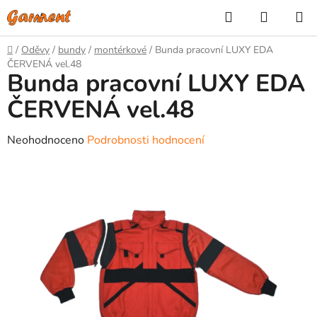
Přejít
Hledat
NÁKUP
na
KOŠÍK
obsah
Domů
/
Oděvy
/
bundy
/
montérkové
/
Bunda pracovní LUXY EDA
ČERVENÁ vel.48
Bunda pracovní LUXY EDA
ČERVENÁ vel.48
Průměrné
Neohodnoceno
Podrobnosti hodnocení
hodnocení
produktu
je
0,0
z
5
hvězdiček.