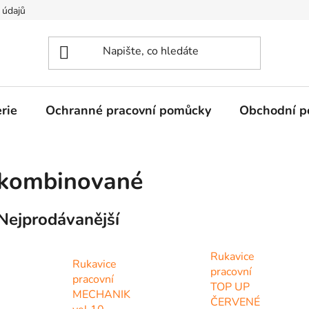
 údajů
rie
Ochranné pracovní pomůcky
Obchodní p
kombinované
Nejprodávanější
Rukavice
Rukavice
pracovní
pracovní
TOP UP
MECHANIK
ČERVENÉ