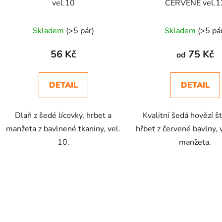
vel.10
ČERVENÉ vel.1
k
t
Skladem
(>5 pár)
Skladem
(>5 pá
ů
56 Kč
75 Kč
od
DETAIL
DETAIL
Dlaň z šedé lícovky, hrbet a
Kvalitní šedá hovězí š
manžeta z bavlnené tkaniny, vel.
hřbet z červené bavlny,
10.
manžeta.
O
v
l
á
d