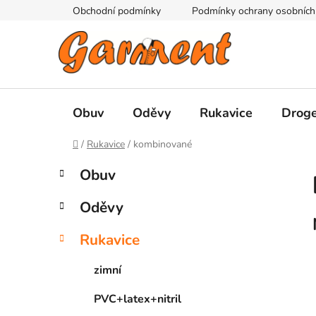
Přejít
Obchodní podmínky
Podmínky ochrany osobních
na
obsah
Obuv
Oděvy
Rukavice
Droge
Domů
/
Rukavice
/
kombinované
P
K
Přeskočit
Obuv
a
kategorie
o
t
s
Oděvy
e
t
g
r
Rukavice
o
a
r
zimní
i
n
e
n
PVC+latex+nitril
í