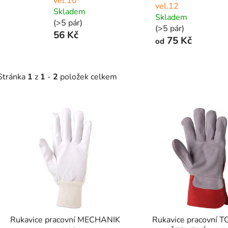
vel.10
vel.12
Skladem
Skladem
(>5 pár)
(>5 pár)
56 Kč
75 Kč
od
Stránka
1
z
1
-
2
položek celkem
V
ý
p
s
p
r
o
d
Rukavice pracovní MECHANIK
Rukavice pracovní 
u