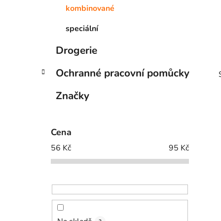
kombinované
p
a
speciální
n
e
Drogerie
l
Ochranné pracovní pomůcky
Značky
Cena
i
56
Kč
95
Kč