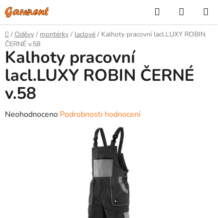
Přejít
Hledat
NÁKUP
na
KOŠÍK
obsah
Domů
/
Oděvy
/
montérky
/
laclové
/
Kalhoty pracovní lacl.LUXY ROBIN
ČERNÉ v.58
Kalhoty pracovní
lacl.LUXY ROBIN ČERNÉ
v.58
Průměrné
Neohodnoceno
Podrobnosti hodnocení
hodnocení
produktu
je
0,0
z
5
hvězdiček.