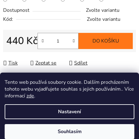
Dostupnost
Zvolte variantu
Kód:
Zvolte variantu
440 Kč
DO KOŠÍKU
Měrná cena:
Tisk
Zeptat se
Sdílet
Tento web používá soubory cookie. Dalším procházením
tohoto webu vyjadřujete souhlas s jejich používáním.. Více
Popis
informací
zde
.
Nastavení
Diskuze
Z
Souhlasím
Vytvořil Shoptet
á