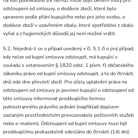
na vůli podnikatele a k němuž může dojít během lhůty pro
odstoupení od smlouvy, o dodávce zboží, které bylo
upraveno podle přání kupujícího nebo pro jeho osobu, o
dodávce zboží v uzavřeném obalu, které spotřebitel z obalu
vyňal a z hygienických důvodů jej není možné vrátit.
5.2. Nejedná-li se o případ uvedený v čl. 5.1 či o jiný případ,
kdy nelze od kupní smlouvy odstoupit, má kupující v
souladu s ustanovením § 1820 odst. 1 písm. f) občanského
zákoníku právo od kupní smlouvy odstoupit, a to do čtrnácti
dnů ode dne převzetí zboží. Pro účely uplatnění práva na
odstoupení od smlouvy je povinen kupující o odstoupení od
této smlouvy informovat prodávajícího formou
jednostranného právního jednání (například dopisem
zaslaným prostřednictvím provozovatele poštovních služeb
nebo e-mailem). Odstoupení od kupní smlouvy musí být
prodávajícímu prokazatelně odesláno do čtrnácti (14) dnů