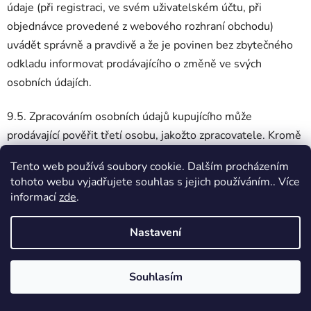
údaje (při registraci, ve svém uživatelském účtu, při
objednávce provedené z webového rozhraní obchodu)
uvádět správně a pravdivě a že je povinen bez zbytečného
odkladu informovat prodávajícího o změně ve svých
osobních údajích.
9.5. Zpracováním osobních údajů kupujícího může
prodávající pověřit třetí osobu, jakožto zpracovatele. Kromě
osob dopravujících zboží nebudou osobní údaje prodávajícím
Tento web používá soubory cookie. Dalším procházením
bez předchozího souhlasu kupujícího předávány třetím
tohoto webu vyjadřujete souhlas s jejich používáním.. Více
osobám.
informací
zde
.
9.6. Osobní údaje budou zpracovávány po dobu neurčitou.
Nastavení
Osobní údaje budou zpracovávány v elektronické podobě
automatizovaným způsobem nebo v tištěné podobě
Souhlasím
neautomatizovaným způsobem.