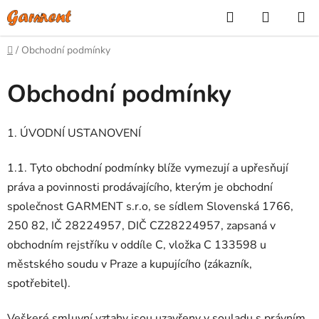
Přejít
Hledat
NÁKUP
na
KOŠÍK
obsah
Domů
/
Obchodní podmínky
Obchodní podmínky
1. ÚVODNÍ USTANOVENÍ
1.1. Tyto obchodní podmínky blíže vymezují a upřesňují
práva a povinnosti prodávajícího, kterým je obchodní
společnost GARMENT s.r.o, se sídlem Slovenská 1766,
250 82, IČ 28224957, DIČ CZ28224957, zapsaná v
obchodním rejstříku v oddíle C, vložka C 133598 u
městského soudu v Praze a kupujícího (zákazník,
spotřebitel).
Veškeré smluvní vztahy jsou uzavřeny v souladu s právním