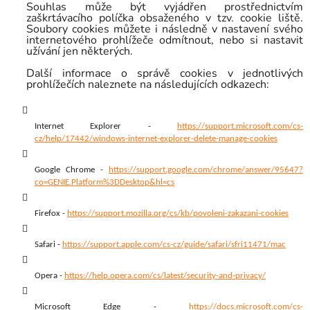
Souhlas může být vyjádřen prostřednictvím
zaškrtávacího políčka obsaženého v tzv. cookie liště.
Soubory cookies můžete i následně v nastavení svého
internetového prohlížeče odmítnout, nebo si nastavit
užívání jen některých.
Další informace o správě cookies v jednotlivých
prohlížečích naleznete na následujících odkazech:
Internet Explorer -
https://support.microsoft.com/cs-
cz/help/17442/windows-internet-explorer-delete-manage-cookies
Google Chrome -
https://support.google.com/chrome/answer/95647?
co=GENIE.Platform%3DDesktop&hl=cs
Firefox -
https://support.mozilla.org/cs/kb/povoleni-zakazani-cookies
Safari -
https://support.apple.com/cs-cz/guide/safari/sfri11471/mac
Opera -
https://help.opera.com/cs/latest/security-and-privacy/
Microsoft Edge -
https://docs.microsoft.com/cs-