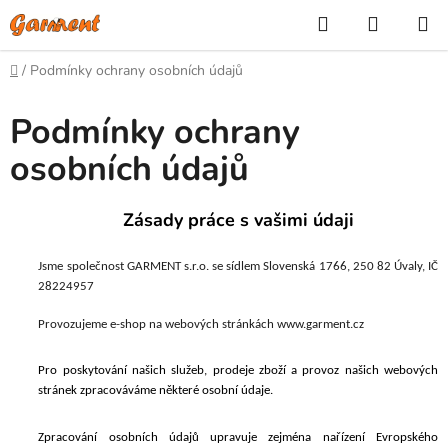
Přejít
Hledat
NÁKUP
na
KOŠÍK
obsah
Domů
/
Podmínky ochrany osobních údajů
Podmínky ochrany
osobních údajů
Zásady práce s vašimi údaji
Jsme společnost
GARMENT s.r.o. se sídlem Slovenská 1766, 250 82 Úvaly, IČ
28224957
Provozujeme e-shop na webových stránkách
www.garment.cz
Pro poskytování
našich služeb, prodeje zboží
a provoz našich webových
stránek zpracováváme některé osobní údaje.
Zpracování osobních údajů upravuje zejména nařízení Evropského