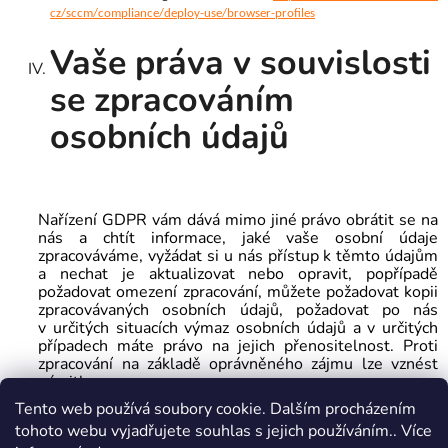
cz/sccm/compliance/deploy-use/browser-profiles
Vaše práva v souvislosti
se zpracováním
osobních údajů
Nařízení GDPR vám dává mimo jiné právo obrátit se na
nás a chtít informace, jaké vaše osobní údaje
zpracováváme, vyžádat si u nás přístup k těmto údajům
a nechat je aktualizovat nebo opravit, popřípadě
požadovat omezení zpracování, můžete požadovat kopii
zpracovávaných osobních údajů, požadovat po nás
v určitých situacích výmaz osobních údajů a v určitých
případech máte právo na jejich přenositelnost. Proti
zpracování na základě oprávněného zájmu lze vznést
námitku.
Tento web používá soubory cookie. Dalším procházením
Pokud si myslíte, že s daty nenakládáme správně, máte
tohoto webu vyjadřujete souhlas s jejich používáním.. Více
právo podat stížnost u
Úřadu pro ochranu osobních