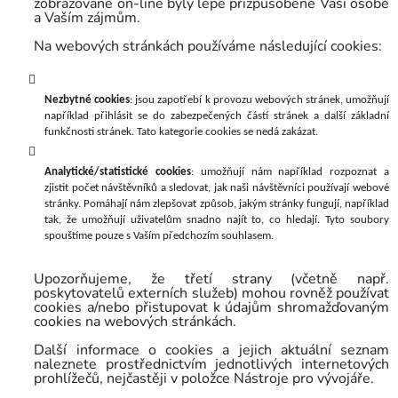
zobrazované on-line byly lépe přizpůsobené Vaší osobě
a Vaším zájmům.
Na webových stránkách používáme následující cookies:
Nezbytné cookies
: jsou zapotřebí k provozu webových stránek, umožňují
například přihlásit se do zabezpečených částí stránek a další základní
funkčnosti stránek. Tato kategorie cookies se nedá zakázat.
Analytické/statistické cookies
: umožňují nám například rozpoznat a
zjistit počet návštěvníků a sledovat, jak naši návštěvníci používají webové
stránky. Pomáhají nám zlepšovat způsob, jakým stránky fungují, například
tak, že umožňují uživatelům snadno najít to, co hledají. Tyto soubory
spouštíme pouze s Vaším předchozím souhlasem.
Upozorňujeme, že třetí strany (včetně např.
poskytovatelů externích služeb) mohou rovněž používat
cookies a/nebo přistupovat k údajům shromažďovaným
cookies na webových stránkách.
Další informace o cookies a jejich aktuální seznam
naleznete prostřednictvím jednotlivých internetových
prohlížečů, nejčastěji v položce Nástroje pro vývojáře.