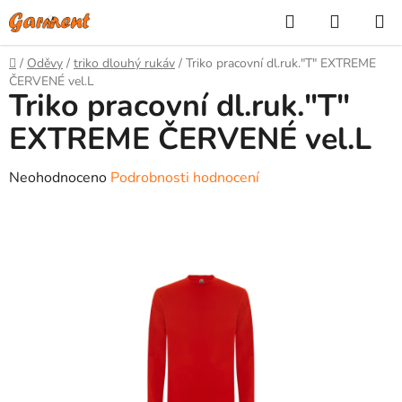
Přejít
Hledat
NÁKUP
na
KOŠÍK
obsah
Domů
/
Oděvy
/
triko dlouhý rukáv
/
Triko pracovní dl.ruk."T" EXTREME
ČERVENÉ vel.L
Triko pracovní dl.ruk."T"
EXTREME ČERVENÉ vel.L
Průměrné
Neohodnoceno
Podrobnosti hodnocení
hodnocení
produktu
je
0,0
z
5
hvězdiček.