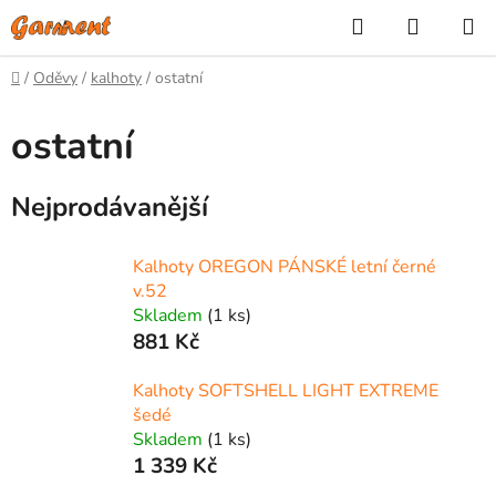
Přejít
Hledat
NÁKUP
na
KOŠÍK
obsah
Domů
/
Oděvy
/
kalhoty
/
ostatní
ostatní
Nejprodávanější
Kalhoty OREGON PÁNSKÉ letní černé
v.52
Skladem
(1 ks)
881 Kč
Kalhoty SOFTSHELL LIGHT EXTREME
šedé
Skladem
(1 ks)
1 339 Kč