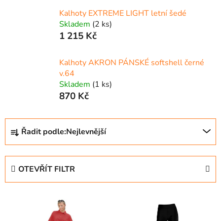
Kalhoty EXTREME LIGHT letní šedé
Skladem
(2 ks)
1 215 Kč
Kalhoty AKRON PÁNSKÉ softshell černé
v.64
Skladem
(1 ks)
870 Kč
Ř
Řadit podle:
Nejlevnější
a
z
e
OTEVŘÍT FILTR
n
í
V
p
ý
r