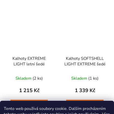
Kalhoty EXTREME
Kalhoty SOFTSHELL
LIGHT letní šedé
LIGHT EXTREME šedé
Skladem
(2 ks)
Skladem
(1 ks)
1 215 Kč
1 339 Kč
DO KOŠÍKU
DO KOŠÍKU
Tento web používá soubory cookie. Dalším procházením