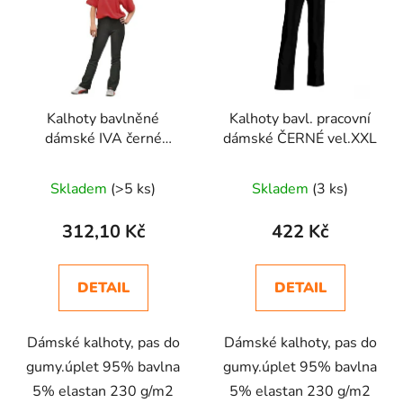
p
o
i
d
s
u
p
k
r
t
Kalhoty bavlněné
Kalhoty bavl. pracovní
o
ů
dámské IVA černé
dámské ČERNÉ vel.XXL
d
vel.XXL
u
Skladem
(>5 ks)
Skladem
(3 ks)
k
t
312,10 Kč
422 Kč
ů
DETAIL
DETAIL
Dámské kalhoty, pas do
Dámské kalhoty, pas do
gumy.úplet 95% bavlna
gumy.úplet 95% bavlna
5% elastan 230 g/m2
5% elastan 230 g/m2