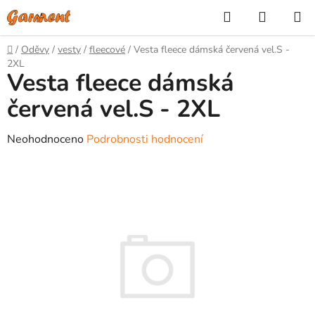
Přejít
Hledat
NÁKUP
na
KOŠÍK
obsah
Domů
/
Oděvy
/
vesty
/
fleecové
/
Vesta fleece dámská červená vel.S -
2XL
Vesta fleece dámská
červená vel.S - 2XL
Průměrné
Neohodnoceno
Podrobnosti hodnocení
hodnocení
produktu
je
0,0
z
5
hvězdiček.