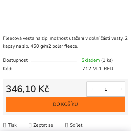
Fleecová vesta na zip, možnost utažení v dolní části vesty, 2
kapsy na zip, 450 g/m2 polar fleece.
Dostupnost
Skladem
(1 ks)
Kód:
712-VL1-RED
346,10 Kč
Měrná cena:
DO KOŠÍKU
Tisk
Zeptat se
Sdílet