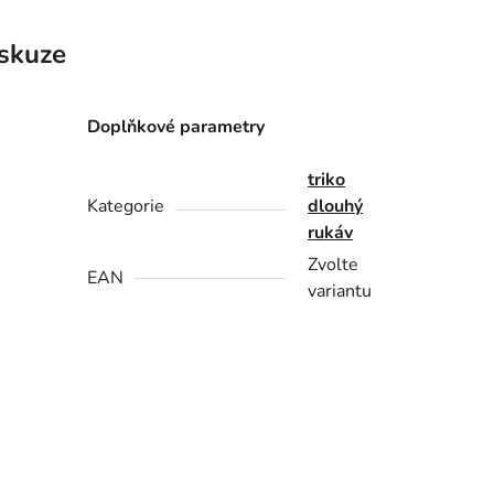
skuze
Doplňkové parametry
triko
Kategorie
dlouhý
rukáv
Zvolte
EAN
variantu