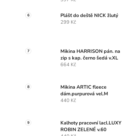
Plášť do deště NICK žlutý
299 Kč
Mikina HARRISON pán. na
zip s kap. černo šedá v.XL
664 Kč
Mikina ARTIC fleece
dám.purpurová vel.M
440 Kč
Kalhoty pracovní lacl.LUXY
ROBIN ZELENÉ v.60