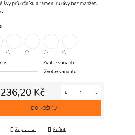
é švy průkrčníku a ramen, rukávy bez manžet,
vy.
a:
ek.
nost
Zvolte variantu
Zvolte variantu
d
236,20 Kč
 cena:
DO KOŠÍKU
Zeptat se
Sdílet