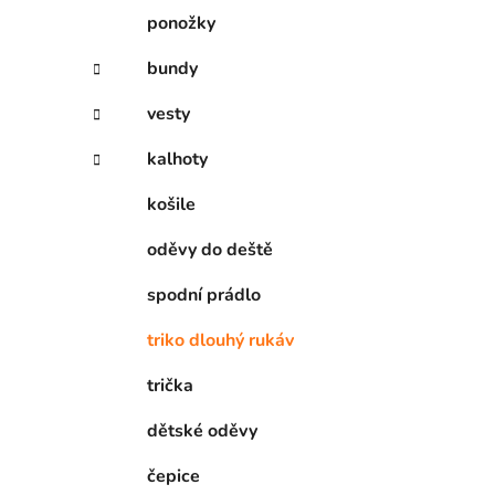
í
ponožky
p
a
bundy
n
vesty
e
l
kalhoty
košile
oděvy do deště
spodní prádlo
triko dlouhý rukáv
trička
dětské oděvy
čepice