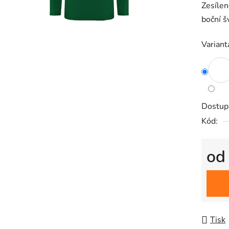
Zesílen
je
boční š
0,0
z
Variant
5
hvězdič
Dostup
Kód:
o
Měrná
Tisk