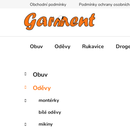
Přejít
Obchodní podmínky
Podmínky ochrany osobních
na
obsah
Obuv
Oděvy
Rukavice
Droge
P
K
Přeskočit
Obuv
a
kategorie
o
t
s
Oděvy
e
t
g
r
montérky
o
a
r
bílé oděvy
i
n
e
n
mikiny