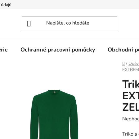
 údajů
rie
Ochranné pracovní pomůcky
Obchodní p
Domů
/
Oděv
EXTREM
Tri
EX
ZE
Průměr
Neoho
hodnoc
Triko s
produk