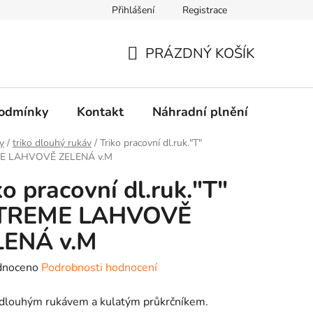
Přihlášení
Registrace
PRÁZDNÝ KOŠÍK
NÁKUPNÍ
KOŠÍK
odmínky
Kontakt
Náhradní plnění
Dopra
y
/
triko dlouhý rukáv
/
Triko pracovní dl.ruk."T"
E LAHVOVĚ ZELENÁ v.M
ko pracovní dl.ruk."T"
TREME LAHVOVĚ
LENÁ v.M
né
dnoceno
Podrobnosti hodnocení
ení
 dlouhým rukávem a kulatým průkrčníkem.
tu