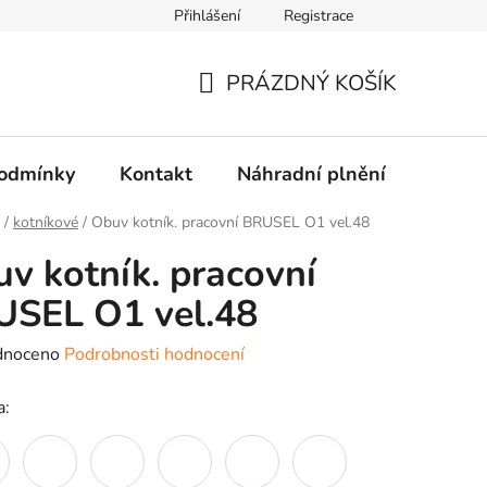
Přihlášení
Registrace
PRÁZDNÝ KOŠÍK
NÁKUPNÍ
KOŠÍK
odmínky
Kontakt
Náhradní plnění
Dopra
/
kotníkové
/
Obuv kotník. pracovní BRUSEL O1 vel.48
v kotník. pracovní
USEL O1 vel.48
né
dnoceno
Podrobnosti hodnocení
ení
a:
tu