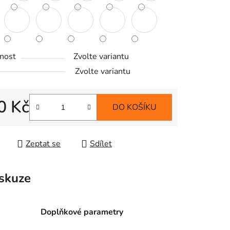
ek.
nost
Zvolte variantu
Zvolte variantu
0 Kč
DO KOŠÍKU
 cena:
Zeptat se
Sdílet
skuze
Doplňkové parametry