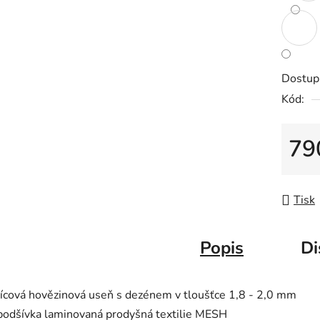
z
5
hvězdič
Dostup
Kód:
79
Měrná
Tisk
Popis
Di
lícová hovězinová useň s dezénem v tloušťce 1,8 - 2,0 mm
podšívka laminovaná prodyšná textilie MESH