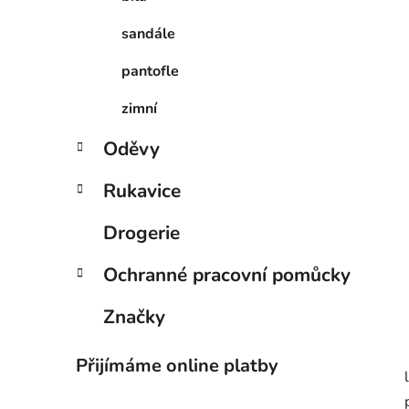
p
a
sandále
n
pantofle
e
l
zimní
Oděvy
Rukavice
Drogerie
Ochranné pracovní pomůcky
Značky
Přijímáme online platby