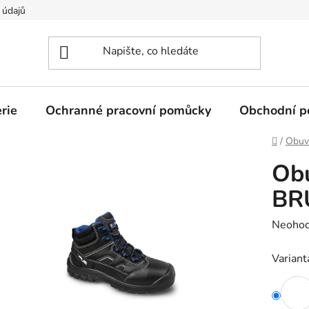
 údajů
rie
Ochranné pracovní pomůcky
Obchodní p
Domů
/
Obuv
Obu
BR
Průměr
Neoho
hodnoc
Variant
produk
je
0,0