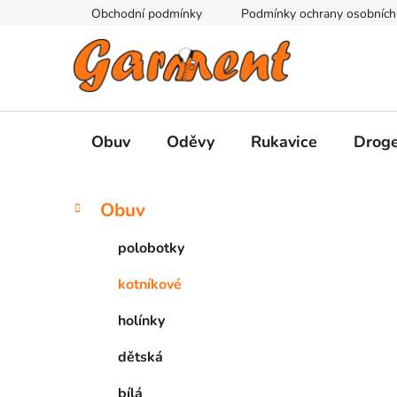
Přejít
Obchodní podmínky
Podmínky ochrany osobních
na
obsah
Obuv
Oděvy
Rukavice
Droge
P
K
Přeskočit
Obuv
a
kategorie
o
t
s
polobotky
e
t
g
kotníkové
r
o
a
r
holínky
i
n
e
n
dětská
í
bílá