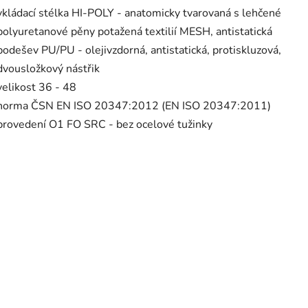
vkládací stélka HI-POLY - anatomicky tvarovaná s lehčené
polyuretanové pěny potažená textilií MESH, antistatická
podešev PU/PU - olejivzdorná, antistatická, protiskluzová,
dvousložkový nástřik
velikost 36 - 48
norma ČSN EN ISO 20347:2012 (EN ISO 20347:2011)
provedení O1 FO SRC - bez ocelové tužinky