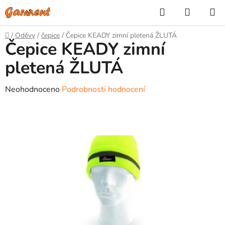
Přejít
Hledat
NÁKUP
na
KOŠÍK
obsah
Domů
/
Oděvy
/
čepice
/
Čepice KEADY zimní pletená ŽLUTÁ
Čepice KEADY zimní
pletená ŽLUTÁ
Průměrné
Neohodnoceno
Podrobnosti hodnocení
hodnocení
produktu
je
0,0
z
5
hvězdiček.