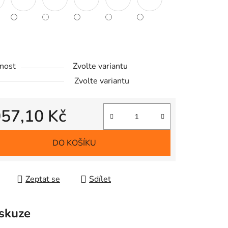
ek.
nost
Zvolte variantu
Zvolte variantu
057,10 Kč
 cena:
DO KOŠÍKU
Zeptat se
Sdílet
skuze