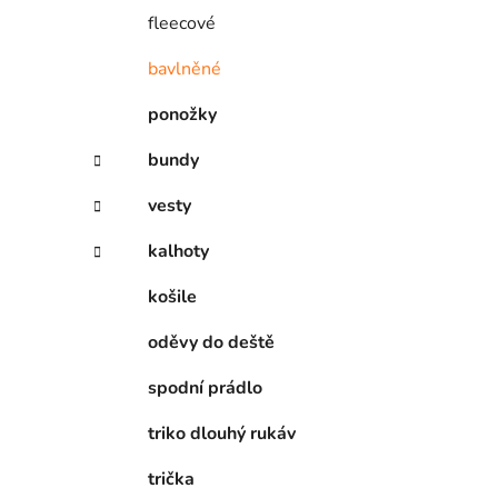
í
fleecové
p
a
bavlněné
n
ponožky
e
l
bundy
vesty
kalhoty
košile
oděvy do deště
spodní prádlo
triko dlouhý rukáv
trička