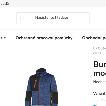
 údajů
rie
Ochranné pracovní pomůcky
Obchodní p
Domů
/
Oděv
černá
Bu
mo
Průměr
Neoho
hodnoc
Variant
produk
je