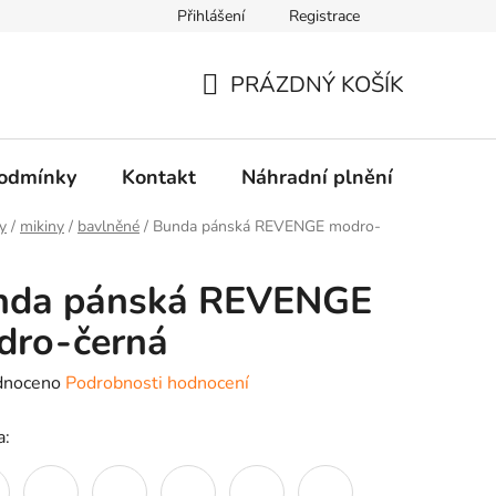
Přihlášení
Registrace
PRÁZDNÝ KOŠÍK
NÁKUPNÍ
KOŠÍK
odmínky
Kontakt
Náhradní plnění
Dopra
y
/
mikiny
/
bavlněné
/
Bunda pánská REVENGE modro-
nda pánská REVENGE
dro-černá
né
dnoceno
Podrobnosti hodnocení
ení
a:
tu