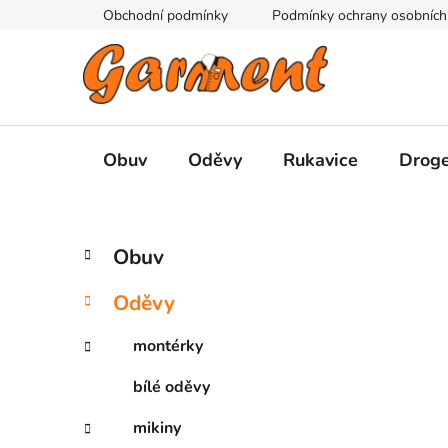
Přejít
Obchodní podmínky
Podmínky ochrany osobních
na
obsah
Obuv
Oděvy
Rukavice
Droge
P
K
Přeskočit
Obuv
a
kategorie
o
t
s
Oděvy
e
t
g
r
montérky
o
a
r
bílé oděvy
i
n
e
n
mikiny