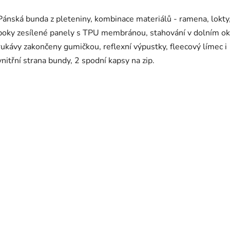
Pánská bunda z pleteniny, kombinace materiálů - ramena, lokty
boky zesílené panely s TPU membránou, stahování v dolním okr
rukávy zakončeny gumičkou, reflexní výpustky, fleecový límec i
vnitřní strana bundy, 2 spodní kapsy na zip.