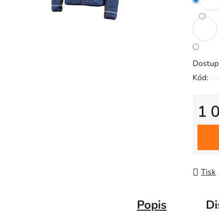
0,0
z
5
hvězdič
Dostup
Kód:
1 
Měrná
Tisk
Popis
Di