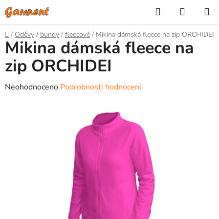
Přejít
Hledat
NÁKUP
na
KOŠÍK
obsah
Domů
/
Oděvy
/
bundy
/
fleecové
/
Mikina dámská fleece na zip ORCHIDEI
Mikina dámská fleece na
zip ORCHIDEI
Průměrné
Neohodnoceno
Podrobnosti hodnocení
hodnocení
produktu
je
0,0
z
5
hvězdiček.