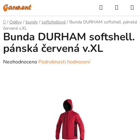
Přejít
Hledat
NÁKUP
na
KOŠÍK
obsah
Domů
/
Oděvy
/
bundy
/
softshellové
/
Bunda DURHAM softshell. pánská
červená v.XL
Bunda DURHAM softshell.
pánská červená v.XL
Průměrné
Neohodnoceno
Podrobnosti hodnocení
hodnocení
produktu
je
0,0
z
5
hvězdiček.